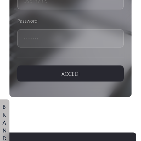
Password
ACCEDI
B
R
A
N
D