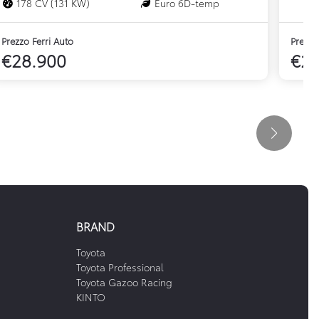
178 CV (131 KW)
Euro 6D-temp
Prezzo Ferri Auto
Prezzo
€28.900
€29
BRAND
Toyota
Toyota Professional
Toyota Gazoo Racing
KINTO