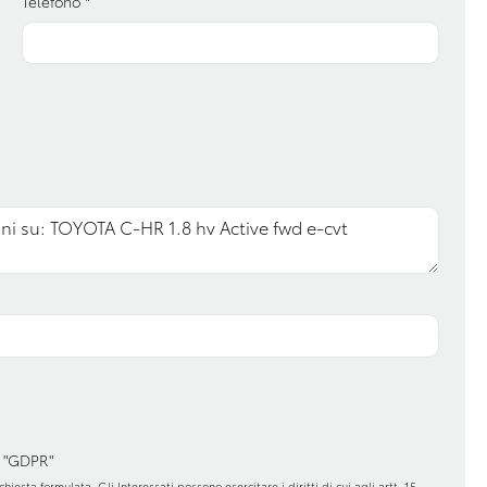
Telefono
*
ione + touchscreen
Sistema di riconoscimento stanchezza
guidatore
tale con display
Telecamera posteriore
 "GDPR"
hiesta formulata. Gli Interessati possono esercitare i diritti di cui agli artt. 15 -