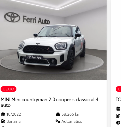
USATO
USAT
MINI Mini countryman 2.0 cooper s classic all4
TOYOT
auto
1/
10/2022
58.266 km
Ful
Benzina
Automatico
140