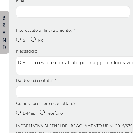
Email
*
Sistema di guida assistita
Sistema di navigaz
B
R
Specchietti retrovisori elettrici e
Strumentazione digi
Interessato al finanziamento?
*
riscaldabili
A
N
Si
No
Volante in pelle
D
Messaggio
Da dove ci contatti?
*
Come vuoi essere ricontattato?
E-Mail
Telefono
INFORMATIVA AI SENSI DEL REGOLAMENTO UE N. 2016/679
I dati personali acquisiti saranno utilizzati esclusivamente per rispondere alla ric