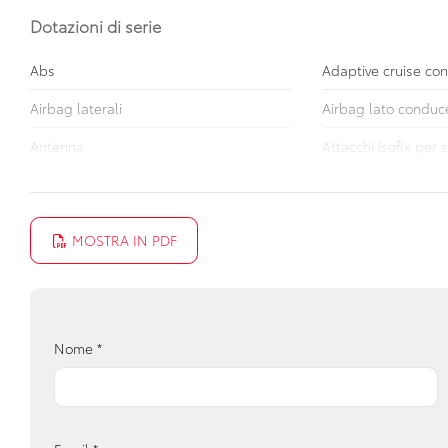
Dotazioni di serie
Abs
Adaptive cruise con
Airbag laterali
Airbag lato conduc
Antenna
Attacchi isofix per 
Avviso del cambio di corsia
Bluetooth con coma
Cinture di sicurezza
Console centrale m
MOSTRA IN PDF
Fari a led
Fari con accension
Fendinebbia anteriori
Freno di stazioname
Interni in tessuto
Kit riparazione pneum
Nome
*
Partenza in salita assistita
Personalizzazioni li
Sedili abbattibili
Sedili anteriori rego