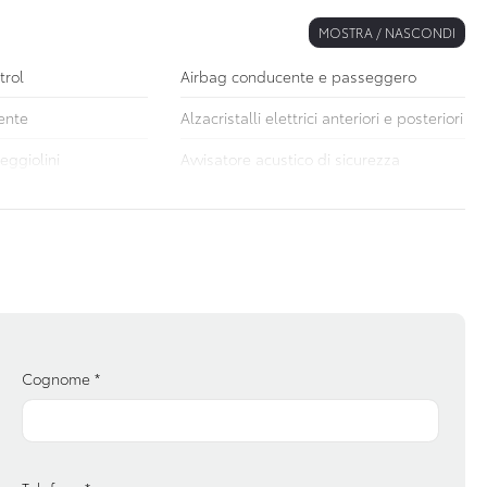
MOSTRA / NASCONDI
trol
Airbag conducente e passeggero
ente
Alzacristalli elettrici anteriori e posteriori
seggiolini
Avvisatore acustico di sicurezza
ndi al volante
Cerchi in lega
ultifunzione
Controllo della trazione
e automatica
Fari posteriori a led
nto elettrico
Garanzie
atici / tirefit
Pacchetto sicurezza
Cognome
*
nea e stile
Riconoscimento segnali stradali
labili
Sistema di assistenza al mantenimento
della corsia