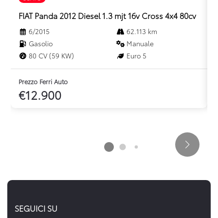
Shark antenna
FIAT Panda 2012 Diesel 1.3 mjt 16v Cross 4x4 80cv
Sistema di controllo della pressione pneumatici indiretto
6/2015
62.113 km
Gasolio
Manuale
Sistema di frenata d'emergenza attiva
80 CV (59 KW)
Euro 5
Sistema multimediale openr link 10.4 con google integrato
Tinta be style
Prezzo Ferri Auto
P
€12.900
Volante in pelle
SEGUICI SU