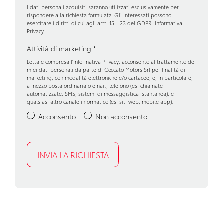
Frecce di direzione
I dati personali acquisiti saranno utilizzati esclusivamente per
rispondere alla richiesta formulata. Gli Interessati possono
esercitare i diritti di cui agli artt. 15 - 23 del GDPR.
Informativa
Freno di stazionamento elettrico con funzione auto-hold
Privacy
.
Gas climatizzatore 1234yf
Attività di marketing
*
Letta e compresa l’
Informativa Privacy
, acconsento al trattamento dei
Indicatore cambio marcia
miei dati personali da parte di Ceccato Motors Srl per finalità di
marketing, con modalità elettroniche e/o cartacee, e, in particolare,
Keyless entry
a mezzo posta ordinaria o email, telefono (es. chiamate
automatizzate, SMS, sistemi di messaggistica istantanea), e
qualsiasi altro canale informatico (es. siti web, mobile app).
Kit riparazione pneumatici
Acconsento
Non acconsento
Limitatore di velocitã a 180 km/h
Luci diurne a led con firma luminosa c-shape
Maniglie in tinta carrozzeria
Manuale di uso e manutenzione digitale
Manutenzione connessa, incluso per 8 anni
Multisense