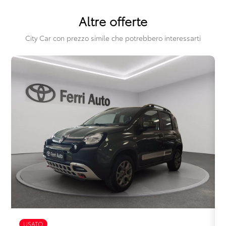
Pacchetto guida connessa, incluso per 5 anni
Altre offerte
Pack standard connectivity tramite app my rnlt
City Car con prezzo simile che potrebbero interessarti
Predisposizione alcolock / alcol interlock
Privacy glass
Retrovisore interno fotocromatico
Retrovisori esterni in tinta tetto
Retrovisori esterni richiudibili elettricamente
Sedile passeggero regolabile in altezza
Sedili posteriori ripiegabili 1/3 - 2/3
Sellerie in tessuto nero melange e tessuto nero titanio con
impunture giallo fresh
Sensori di parcheggio anteriori/posteriori/laterali
USATO