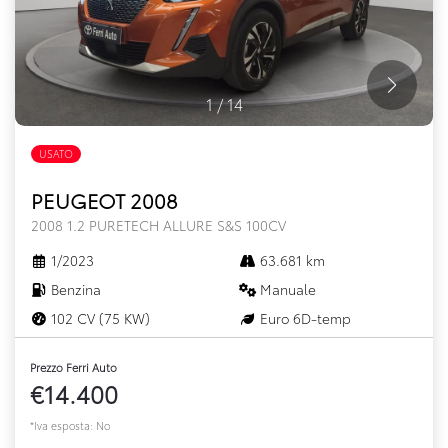
1
/
14
USATO
PEUGEOT 2008
2008 1.2 PURETECH ALLURE S&S 100CV
1/2023
63.681 km
Benzina
Manuale
102 CV (75 KW)
Euro 6D-temp
Prezzo Ferri Auto
€14.400
*Iva esposta: No