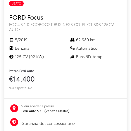
USATO
FORD Focus
FOCUS 1.0 ECOBOOST BUSINESS CO-PILOT S&S 125CV
AUTO
5/2019
62.980 km
Benzina
Automatico
125 CV (92 KW)
Euro 6D-temp
Prezzo Ferri Auto
€14.400
*Iva esposta: No
Vieni a vederla presso
Ferri Auto S.r.l. (Venezia Mestre)
Garanzia del concessionario