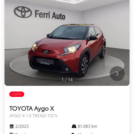
1
/
14
USATO
TOYOTA Aygo X
AYGO X 1.0 TREND 72CV
2/2023
81.083 km