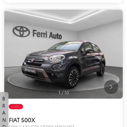
1
/
10
B
R
USATO
A
FIAT 500X
N
D
500X 1.3 T4 CITY CROSS 150CV DCT