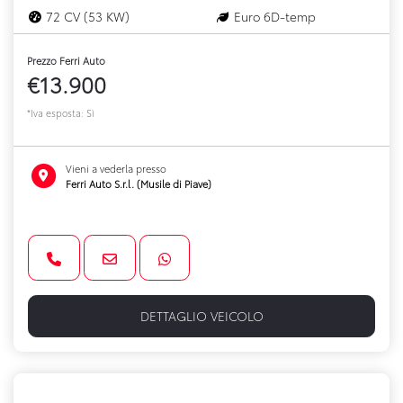
72 CV (53 KW)
Euro 6D-temp
Prezzo Ferri Auto
€13.900
*Iva esposta: Sì
Vieni a vederla presso
Ferri Auto S.r.l. (Musile di Piave)
DETTAGLIO VEICOLO