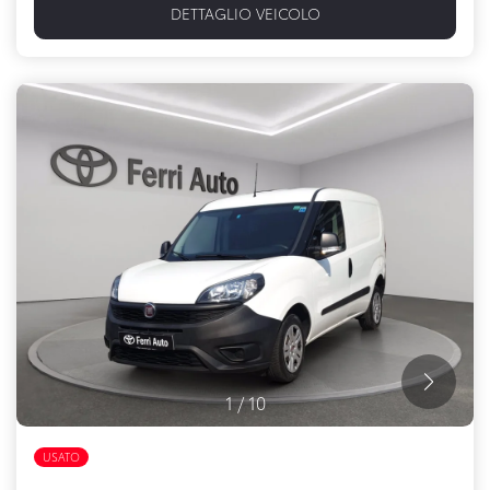
DETTAGLIO VEICOLO
1
/
10
USATO