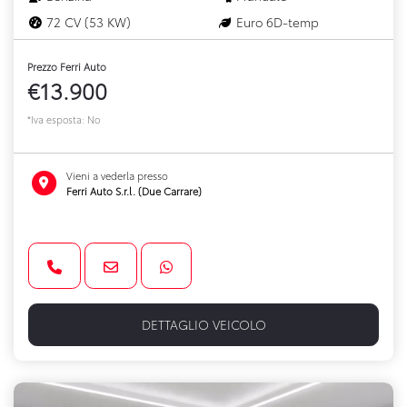
72 CV (53 KW)
Euro 6D-temp
Prezzo Ferri Auto
€13.900
*Iva esposta: No
Vieni a vederla presso
Ferri Auto S.r.l. (Due Carrare)
DETTAGLIO VEICOLO