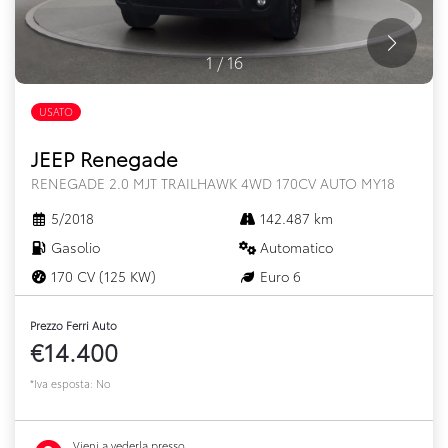
1
/
16
USATO
JEEP Renegade
RENEGADE 2.0 MJT TRAILHAWK 4WD 170CV AUTO MY18
5/2018
142.487 km
Gasolio
Automatico
170 CV (125 KW)
Euro 6
Prezzo Ferri Auto
€14.400
*Iva esposta: No
Vieni a vederla presso