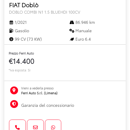
FIAT Doblò
DOBLO COMBI N1 1.5 BLUEHDI 100CV
1/2021
86.946 km
Gasolio
Manuale
99 CV (73 KW)
Euro 6.4
Prezzo Ferri Auto
€14.400
*Iva esposta: Sì
Vieni a vederla presso
Ferri Auto S.r.l. (Limena)
Garanzia del concessionario