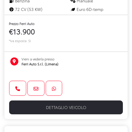
Benzina
Manuale
72 CV (53 KW)
Euro 6D-temp
Prezzo Ferri Auto
€13.900
*Iva esposta: Sì
Vieni a vederla presso
Ferri Auto S.r.l. (Limena)
DETTAGLIO VEICOLO