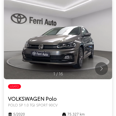
1
/
16
USATO
VOLKSWAGEN Polo
POLO 5P 1.0 TGI SPORT 90CV
5/2020
75.327 km