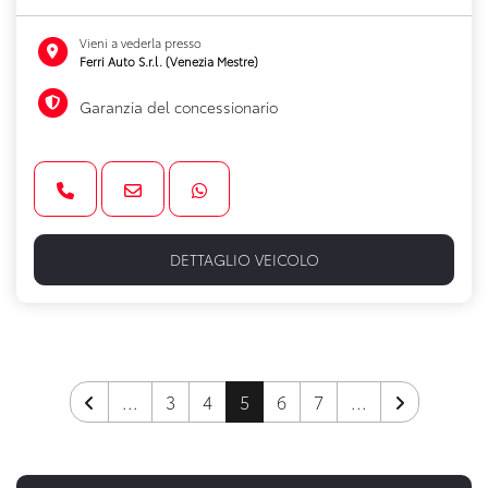
Vieni a vederla presso
Ferri Auto S.r.l. (Venezia Mestre)
Garanzia del concessionario
DETTAGLIO VEICOLO
...
3
4
5
6
7
...