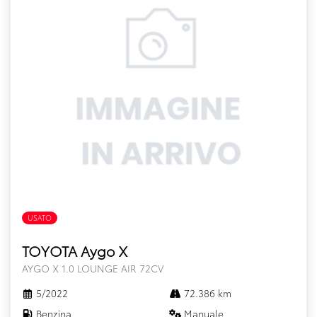
USATO
TOYOTA Aygo X
AYGO X 1.0 LOUNGE AIR 72CV
5/2022
72.386 km
Benzina
Manuale