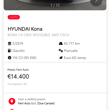
1
/
15
USATO
HYUNDAI Kona
KONA 1.6 CRDI XPOSSIBLE 2WD 115CV
5/2019
65.717 km
Gasolio
Manuale
116 CV (85 KW)
Euro 6D-temp
Prezzo Ferri Auto
€14.400
*Iva esposta: No
Vieni a vederla presso
Ferri Auto S.r.l. (Due Carrare)