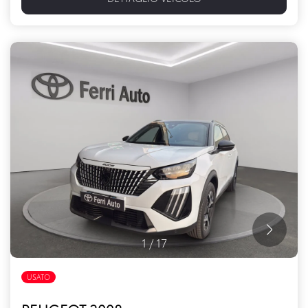
1
/
17
USATO