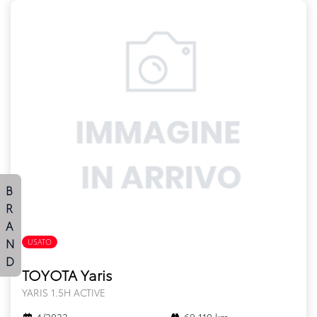
B
R
A
N
USATO
FULL HYBRID
D
TOYOTA Yaris
YARIS 1.5H ACTIVE
4/2023
69.110 km