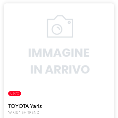
USATO
FULL HYBRID
TOYOTA Yaris
YARIS 1.5H TREND