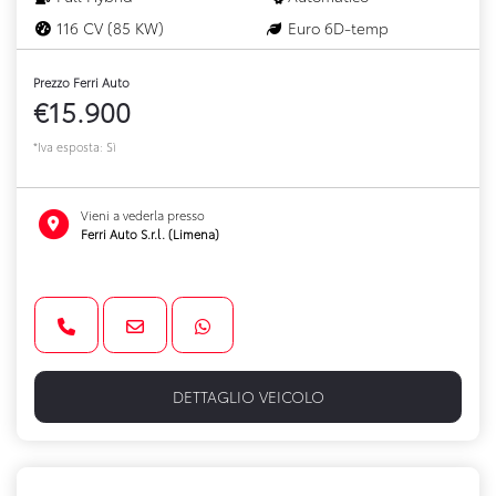
116 CV (85 KW)
Euro 6D-temp
Prezzo Ferri Auto
€15.900
*Iva esposta: Sì
Vieni a vederla presso
Ferri Auto S.r.l. (Limena)
DETTAGLIO VEICOLO