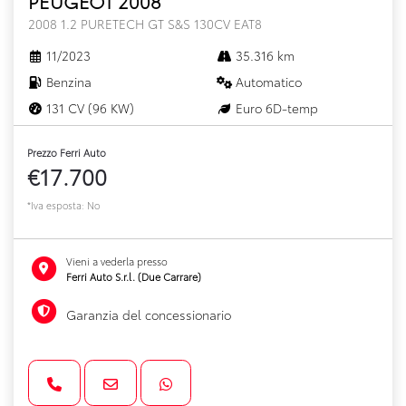
PEUGEOT 2008
2008 1.2 PURETECH GT S&S 130CV EAT8
11/2023
35.316 km
Benzina
Automatico
131 CV (96 KW)
Euro 6D-temp
Prezzo Ferri Auto
€17.700
*Iva esposta: No
Vieni a vederla presso
Ferri Auto S.r.l. (Due Carrare)
Garanzia del concessionario