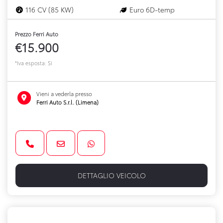
116 CV (85 KW)
Euro 6D-temp
Prezzo Ferri Auto
€15.900
*Iva esposta: Sì
Vieni a vederla presso
Ferri Auto S.r.l. (Limena)
DETTAGLIO VEICOLO