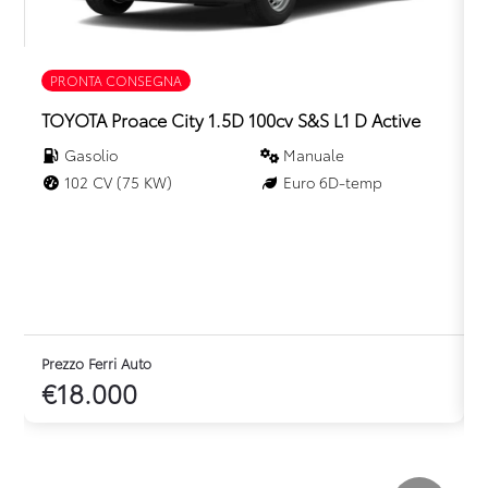
PRONTA CONSEGNA
TOYOTA Proace City 1.5D 100cv S&S L1 D Active
Gasolio
Manuale
102 CV (75 KW)
Euro 6D-temp
Prezzo Ferri Auto
P
€18.000