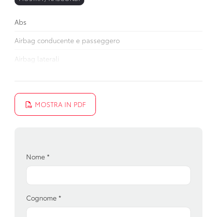
Abs
Airbag conducente e passeggero
Airbag laterali
Alzacristalli elettrici
Attacchi isofix per seggiolini
MOSTRA IN PDF
Batteria
Chiusura centralizzata
Cinture di sicurezza
Nome
*
Climatizzatore
Computer di bordo
Cognome
*
Display multifunzione