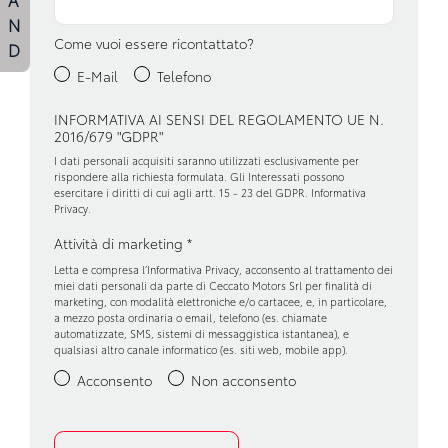
N
Sedili anteriori regolabili
Come vuoi essere ricontattato?
D
Sensori di pioggia
E-Mail
Telefono
Sensori parcheggio posteriori
INFORMATIVA AI SENSI DEL REGOLAMENTO UE N.
2016/679 "GDPR"
Sistema di chiamata d'emergenza
I dati personali acquisiti saranno utilizzati esclusivamente per
Specchietti retrovisori elettrici e riscaldabili
rispondere alla richiesta formulata. Gli Interessati possono
esercitare i diritti di cui agli artt. 15 - 23 del GDPR.
Informativa
Privacy
.
Volante multifunzionale
Attività di marketing
*
Volante regolabile
Letta e compresa l’
Informativa Privacy
, acconsento al trattamento dei
miei dati personali da parte di Ceccato Motors Srl per finalità di
marketing, con modalità elettroniche e/o cartacee, e, in particolare,
a mezzo posta ordinaria o email, telefono (es. chiamate
automatizzate, SMS, sistemi di messaggistica istantanea), e
qualsiasi altro canale informatico (es. siti web, mobile app).
Acconsento
Non acconsento