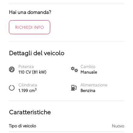
Hai una domanda?
RICHIEDI INFO
Dettagli del veicolo
Potenza
Cambio
110 CV (81 kW)
Manuale
Cilindrata
Alimentazione
3
1.199 cm
Benzina
Caratteristiche
Tipo di veicolo
Nuovo