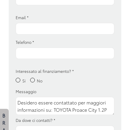
Esc / electronic stability control
Fari a led
Email
*
Fari con accensione automatica
Garanzie
Telefono
*
Interni in tessuto
Luci di emergenza
Pacchetto sicurezza
Interessato al finanziamento?
*
Si
No
Partenza in salita assistita
Messaggio
Personalizzazione colori esterni
Portaoggetti aggiuntivi
Ruota di scorta
B
Da dove ci contatti?
*
R
Sedili abbattibili
A