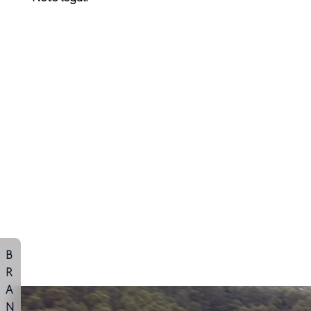
B
R
A
N