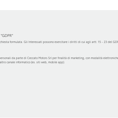
 "GDPR"
chiesta formulata. Gli Interessati possono esercitare i diritti di cui agli artt. 15 - 23 del G
ersonali da parte di Ceccato Motors Srl per finalità di marketing, con modalità elettroniche
ltro canale informatico (es. siti web, mobile app).