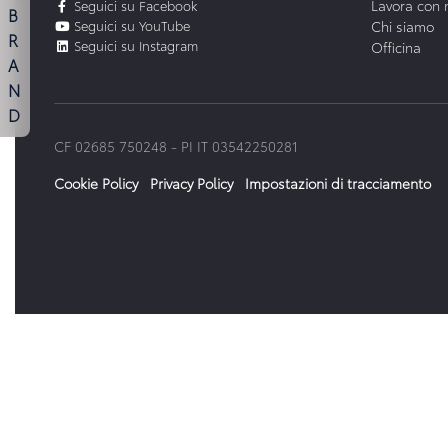
Lavora con 
Seguici su Facebook
B
Seguici su YouTube
Chi siamo
R
Seguici su Instagram
Officina
A
N
D
CF 02685 750248 -
PI IT 03542250281
Cookie Policy
Privacy Policy
Impostazioni di tracciamento