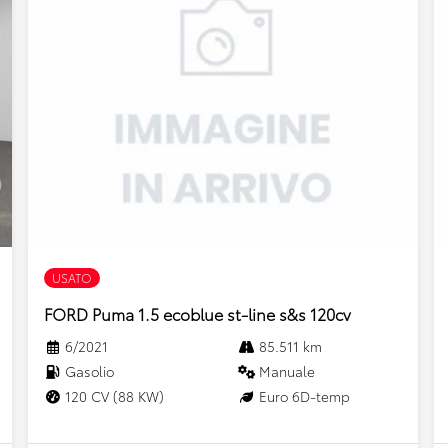
USATO
FORD Puma 1.5 ecoblue st-line s&s 120cv
6/2021
85.511 km
Gasolio
Manuale
120 CV (88 KW)
Euro 6D-temp