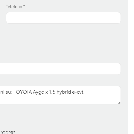
ore
Volante in pelle
Telefono
*
 "GDPR"