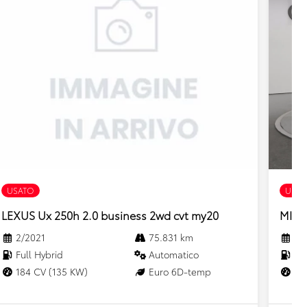
USATO
USAT
LEXUS Ux 250h 2.0 business 2wd cvt my20
MINI 
2/2021
75.831 km
6/
Full Hybrid
Automatico
Gas
184 CV (135 KW)
Euro 6D-temp
150