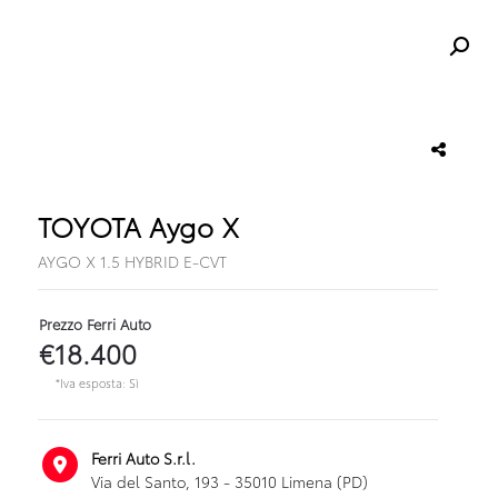
TOYOTA Aygo X
AYGO X 1.5 HYBRID E-CVT
Prezzo Ferri Auto
€18.400
*Iva esposta: Sì
Ferri Auto S.r.l.
Via del Santo, 193 - 35010 Limena (PD)