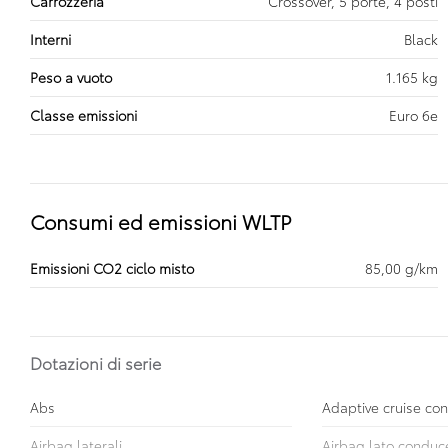
Carrozzeria
Crossover, 5 porte, 4 posti
Interni
Black
Peso a vuoto
1.165 kg
Classe emissioni
Euro 6e
Consumi ed emissioni WLTP
Emissioni CO2 ciclo misto
85,00 g/km
Dotazioni di serie
Abs
Adaptive cruise con
Airbag laterali
Airbag lato conduc