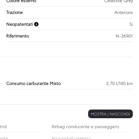
Colore esterno
Celestite Grey
Trazione
Anteriore
Neopatentati
Si
Riferimento
N-36901
Consumo carburante Misto
3,70 l/100 km
MOSTRA / NASCONDI
trol
Airbag conducente e passeggero
ente
Alzacristalli elettrici