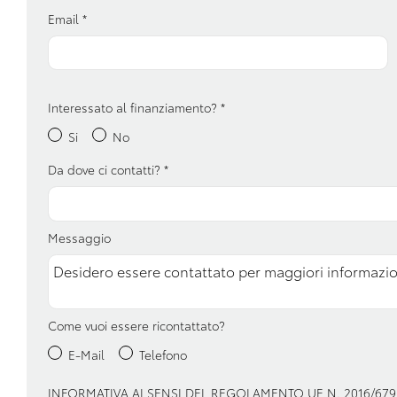
Specchietti retrovisori elettrici e
Telecamera posteri
Email
*
riscaldabili
Volante multifunzionale
Volante regolabile
Interessato al finanziamento?
*
Si
No
Da dove ci contatti?
*
Messaggio
Come vuoi essere ricontattato?
E-Mail
Telefono
INFORMATIVA AI SENSI DEL REGOLAMENTO UE N. 2016/679