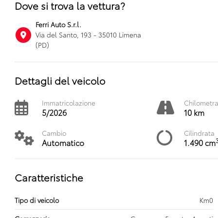
Dove si trova la vettura?
Ferri Auto S.r.l.
Via del Santo, 193 - 35010 Limena
(PD)
Dettagli del veicolo
Immatricolazione
Chilometr
5/2026
10 km
Cambio
Cilindrata
Automatico
1.490 cm
Caratteristiche
Tipo di veicolo
Km0