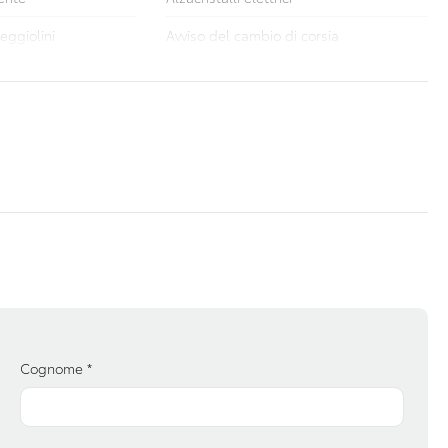
seggiolini
Avviso del cambio di corsia
a
Climatizzatore automatico
zione
Display multifunzione
e automatica
Fari posteriori a led
Impianto audio con touchscreen
atici / tirefit
Luci diurne
sistita
Personalizzazioni linea e stile
ali stradali
Sedili abbattibili
nza al mantenimento
Sistema di chiamata d'emergenza
Cognome
*
sistita
Sistema di riconoscimento stanchezza
guidatore