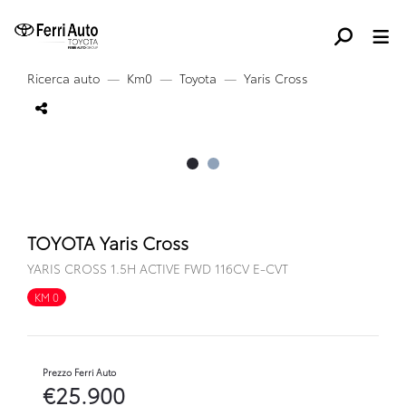
Ricerca auto
Km0
Toyota
Yaris Cross
TOYOTA Yaris Cross
YARIS CROSS 1.5H ACTIVE FWD 116CV E-CVT
KM 0
FULL HYBRID
Prezzo Ferri Auto
€25.900