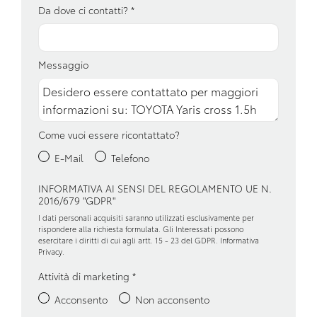
Freni a disco
Da dove ci contatti?
*
Freno di stazionamento elettrico
Garanzie
Messaggio
Impianto audio con touchscreen
Interni in tessuto
Come vuoi essere ricontattato?
Kit riparazione pneumatici / tirefit
E-Mail
Telefono
Maniglie esterne in tinta
INFORMATIVA AI SENSI DEL REGOLAMENTO UE N.
Pacchetto sicurezza
2016/679 "GDPR"
Partenza in salita assistita
I dati personali acquisiti saranno utilizzati esclusivamente per
rispondere alla richiesta formulata. Gli Interessati possono
esercitare i diritti di cui agli artt. 15 - 23 del GDPR.
Informativa
Personalizzazioni linea e stile
Privacy
.
Riconoscimento segnali stradali
Attività di marketing
*
Sedili abbattibili
Acconsento
Non acconsento