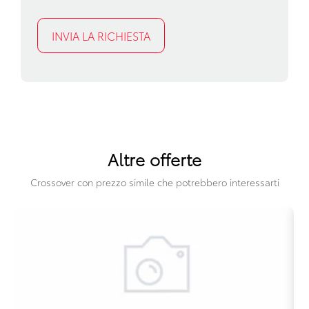
Sistema audio
Sistema di assistenza al mantenimento della corsia
Sistema di frenata anti collisione
Specchietti retrovisori elettrici e riscaldabili
Spoiler posteriore
Telecamera posteriore
Altre offerte
Volante in pelle
Crossover con prezzo simile che potrebbero interessarti
Volante multifunzionale
Volante regolabile