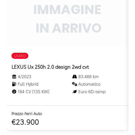
USATO
LEXUS Ux 250h 2.0 design 2wd cvt
4/2023
83.488 km
Full Hybrid
Automatico
184 CV (135 KW)
Euro 6D-temp
Prezzo Ferri Auto
P
€23.900