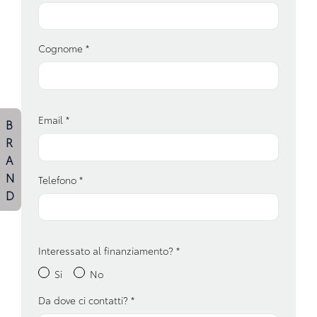
Chiusura centralizzata
Cognome
*
Cinture di sicurezza
Climatizzatore automatico
Console centrale multifunzione
Email
*
B
Controllo della trazione
R
Display multifunzione
A
N
Telefono
*
Fari a led
D
Fari con accensione automatica
Fari con accensione automatica + sensore pioggia
Interessato al finanziamento?
*
Fari posteriori a led
Si
No
Fendinebbia anteriori
Da dove ci contatti?
*