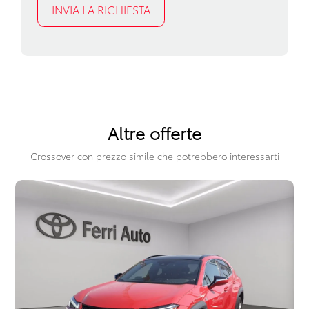
Riconoscimento segnali stradali
Sedili abbattibili
Sistema audio
Sistema di apertura keyless
Sistema di assistenza al mantenimento della corsia
Altre offerte
Sistema di chiamata d'emergenza
Crossover con prezzo simile che potrebbero interessarti
Sistema di frenata anti collisione
Sistema di riconoscimento stanchezza guidatore
Specchietti retrovisori elettrici e riscaldabili
Spoiler posteriore
Telecamera posteriore
Vetri oscurati