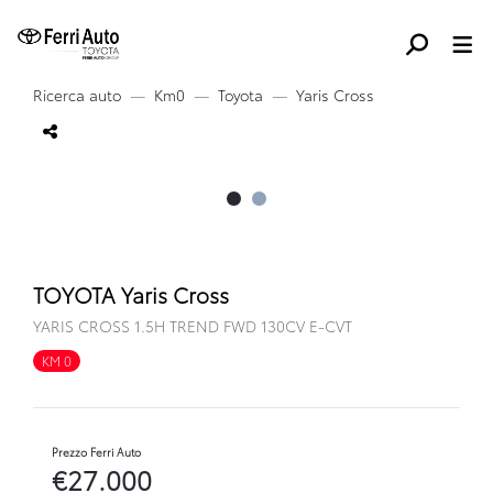
Ricerca auto
Km0
Toyota
Yaris Cross
TOYOTA Yaris Cross
YARIS CROSS 1.5H TREND FWD 130CV E-CVT
KM 0
FULL HYBRID
Prezzo Ferri Auto
€27.000