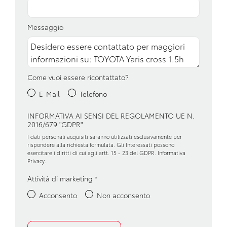
Freno di stazionamento elettrico
Garanzie
Messaggio
Illuminazione abitacolo
Impianto audio con touchscreen
Come vuoi essere ricontattato?
Interni in tessuto
E-Mail
Telefono
Kit riparazione pneumatici / tirefit
INFORMATIVA AI SENSI DEL REGOLAMENTO UE N.
Luci di emergenza
2016/679 "GDPR"
Maniglie esterne in tinta
I dati personali acquisiti saranno utilizzati esclusivamente per
rispondere alla richiesta formulata. Gli Interessati possono
esercitare i diritti di cui agli artt. 15 - 23 del GDPR.
Informativa
Pacchetto sicurezza
Privacy
.
Partenza in salita assistita
Attività di marketing
*
Personalizzazioni linea e stile
Acconsento
Non acconsento
Retrovisore interno anabbagliante