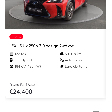
Volante in pelle
Volante multifunzionale
Volante regolabile
USATO
LEXUS Ux 250h 2.0 design 2wd cvt
4/2023
60.078 km
Full Hybrid
Automatico
184 CV (135 KW)
Euro 6D-temp
Prezzo Ferri Auto
P
€24.400