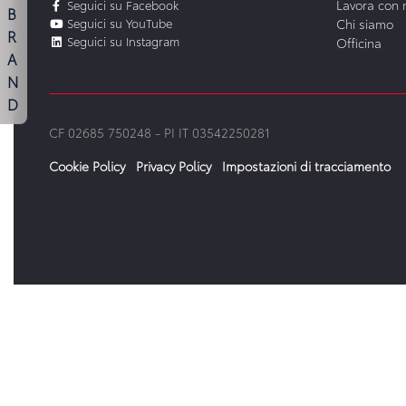
Lavora con 
Seguici su Facebook
B
Seguici su YouTube
Chi siamo
R
Seguici su Instagram
Officina
A
N
D
CF 02685 750248 -
PI IT 03542250281
Cookie Policy
Privacy Policy
Impostazioni di tracciamento