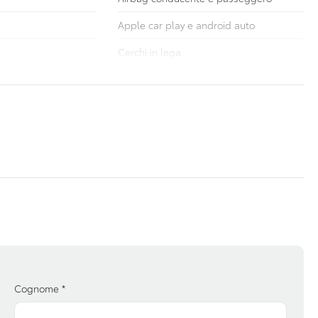
Apple car play e android auto
Cerchi in lega
ne
Esc / electronic stability control
nto elettrico
Illuminazione abitacolo
zione colori
Limitatore di velocità
nea e stile
Portaoggetti aggiuntivi
ali stradali
Sedili anteriori regolabili
io anteriori
Sensori parcheggio posteriori
nza al mantenimento
Sistema di frenata anti collisione
ri elettrici e
Tappetini
Cognome
*