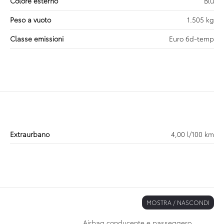
Colore esterno
Blu
Peso a vuoto
1.505 kg
Classe emissioni
Euro 6d-temp
Extraurbano
4,00 l/100 km
MOSTRA / NASCONDI
Airbag conducente e passeggero