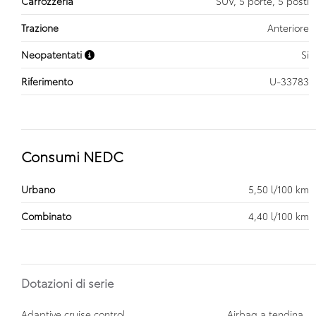
Carrozzeria
SUV, 5 porte, 5 posti
Trazione
Anteriore
Neopatentati
Si
Riferimento
U-33783
Consumi NEDC
Urbano
5,50 l/100 km
Combinato
4,40 l/100 km
Dotazioni di serie
Adaptive cruise control
Airbag a tendina