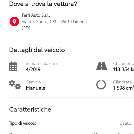
Dove si trova la vettura?
Ferri Auto S.r.l.
Via del Santo, 193 - 35010 Limena
(PD)
Dettagli del veicolo
Immatricolazione
Chilometr
4/2019
113.354 
Cambio
Cilindrata
Manuale
1.598 cm
Caratteristiche
Tipo di veicolo
Usato