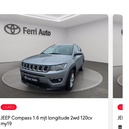
USATO
USAT
JEEP Compass 1.6 mjt longitude 2wd 120cv
JEEP 
my19
3/