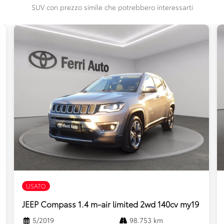
SUV con prezzo simile che potrebbero interessarti
USATO
JEEP Compass 1.4 m-air limited 2wd 140cv my19
5/2019
98.753 km