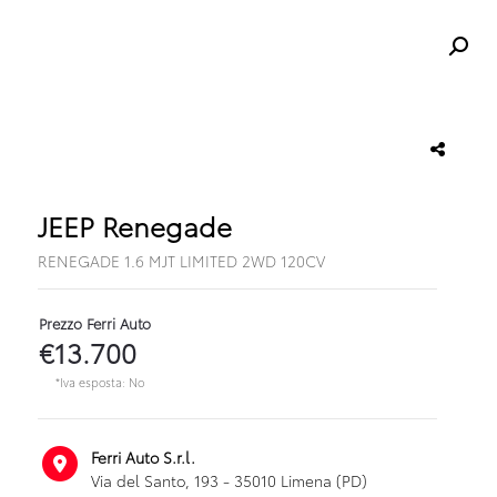
JEEP Renegade
RENEGADE 1.6 MJT LIMITED 2WD 120CV
Prezzo Ferri Auto
€13.700
*Iva esposta: No
Ferri Auto S.r.l.
Via del Santo, 193 - 35010 Limena (PD)