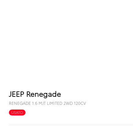
JEEP Renegade
RENEGADE 1.6 MJT LIMITED 2WD 120CV
USATO