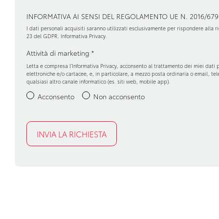
INFORMATIVA AI SENSI DEL REGOLAMENTO UE N. 2016/679
I dati personali acquisiti saranno utilizzati esclusivamente per rispondere alla ric
23 del GDPR.
Informativa Privacy
.
Attività di marketing
*
Letta e compresa l’
Informativa Privacy
, acconsento al trattamento dei miei dati 
elettroniche e/o cartacee, e, in particolare, a mezzo posta ordinaria o email, t
qualsiasi altro canale informatico (es. siti web, mobile app).
Acconsento
Non acconsento