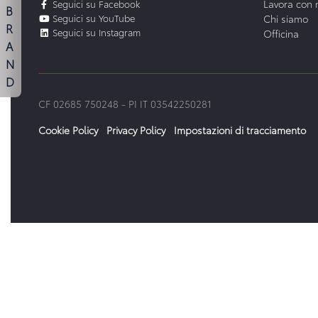
Lavora con 
Seguici su Facebook
B
Seguici su YouTube
Chi siamo
R
Seguici su Instagram
Officina
A
N
D
CF 02685 750248 -
PI IT 03542250281
Cookie Policy
Privacy Policy
Impostazioni di tracciamento