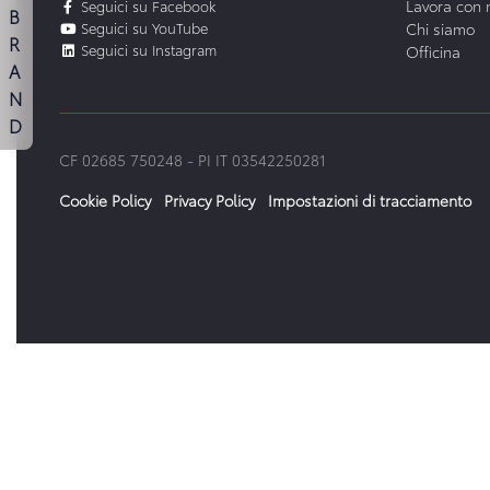
Lavora con 
Seguici su Facebook
B
Seguici su YouTube
Chi siamo
R
Seguici su Instagram
Officina
A
N
D
CF 02685 750248 -
PI IT 03542250281
Cookie Policy
Privacy Policy
Impostazioni di tracciamento