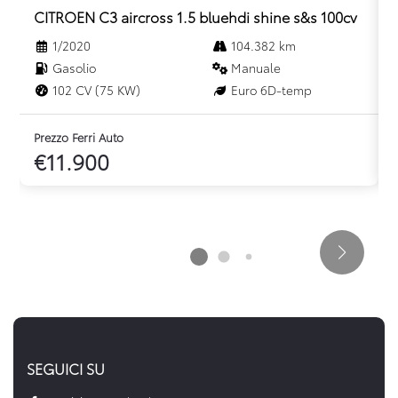
CITROEN C3 aircross 1.5 bluehdi shine s&s 100cv
1/2020
104.382 km
Gasolio
Manuale
102 CV (75 KW)
Euro 6D-temp
Prezzo Ferri Auto
P
€11.900
SEGUICI SU