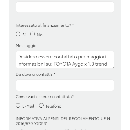
Controllo della trazione
Copertura vano bagagli
Fari alogeni
Interessato al finanziamento?
*
Si
No
Fari con accensione automatica
Messaggio
Fendinebbia anteriori
Garanzie
Illuminazione bagagliaio
Da dove ci contatti?
*
Impianto audio con touchscreen
Interni in tessuto
Come vuoi essere ricontattato?
Kit riparazione pneumatici / tirefit
E-Mail
Telefono
Maniglie esterne in tinta
INFORMATIVA AI SENSI DEL REGOLAMENTO UE N.
2016/679 "GDPR"
Pacchetto sicurezza