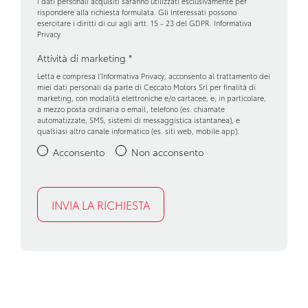
I dati personali acquisiti saranno utilizzati esclusivamente per
Partenza in salita assistita
rispondere alla richiesta formulata. Gli Interessati possono
esercitare i diritti di cui agli artt. 15 - 23 del GDPR.
Informativa
Privacy
.
Personalizzazioni linea e stile
Attività di marketing
*
Riconoscimento segnali stradali
Letta e compresa l’
Informativa Privacy
, acconsento al trattamento dei
miei dati personali da parte di Ceccato Motors Srl per finalità di
Sedili abbattibili
marketing, con modalità elettroniche e/o cartacee, e, in particolare,
a mezzo posta ordinaria o email, telefono (es. chiamate
Sensori di pioggia
automatizzate, SMS, sistemi di messaggistica istantanea), e
qualsiasi altro canale informatico (es. siti web, mobile app).
Sistema audio
Acconsento
Non acconsento
Sistema di assistenza al mantenimento della corsia
Sistema di chiamata d'emergenza
Sistema di frenata anti collisione
Sistema di riconoscimento stanchezza guidatore
Specchietti retrovisori elettrici e riscaldabili
Telecamera posteriore