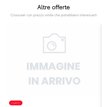
Altre offerte
Tetto apribile in tela
Crossover con prezzo simile che potrebbero interessarti
Vetri oscurati
Volante in pelle
Volante multifunzionale
Volante regolabile
USATO