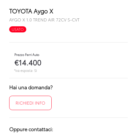
TOYOTA Aygo X
AYGO X 1.0 TREND AIR 72CV S-CVT
USATO
Prezzo Ferri Auto
€14.400
*Iva esposta: Sì
Hai una domanda?
RICHIEDI INFO
Oppure contattaci: