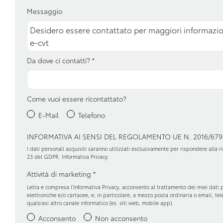
Messaggio
Supporto lombare
Telecamera posteri
Trazione integrale
Usb
Volante in pelle
Volante multifunzio
Da dove ci contatti?
*
Come vuoi essere ricontattato?
E-Mail
Telefono
INFORMATIVA AI SENSI DEL REGOLAMENTO UE N. 2016/679
I dati personali acquisiti saranno utilizzati esclusivamente per rispondere alla ric
23 del GDPR.
Informativa Privacy
.
Attività di marketing
*
Letta e compresa l’
Informativa Privacy
, acconsento al trattamento dei miei dati 
elettroniche e/o cartacee, e, in particolare, a mezzo posta ordinaria o email, t
qualsiasi altro canale informatico (es. siti web, mobile app).
Acconsento
Non acconsento