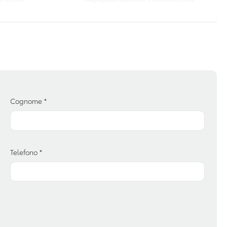
Chiavi e telecomandi
ultifunzione
Controllo della trazione
e automatica
Freno di stazionamento elettrico
colo
Impianto audio con touchscreen
atici / tirefit
Maniglie esterne in tinta
Cognome
*
sistita
Personalizzazioni linea e stile
ali stradali
Sedili abbattibili
Telefono
*
 keyless
Sistema di assistenza al mantenimento
della corsia
wireless per
Sistema di riconoscimento stanchezza
guidatore
Strumentazione digitale con display