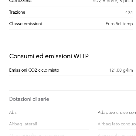
Carrozzeria
SUV, 5 porte, 5 posti
Trazione
4X4
Classe emissioni
Euro 6d-temp
Consumi ed emissioni WLTP
Emissioni CO2 ciclo misto
121,00 g/km
Dotazioni di serie
Abs
Adaptive cruise con
Airbag laterali
Airbag lato conduc
Attacchi isofix per seggiolini
Avviso del cambio d