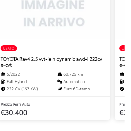
USATO
USAT
TOYOTA Rav4 2.5 vvt-ie h dynamic awd-i 222cv
TOYOT
e-cvt
e-cvt
5/2022
60.725 km
2/
Full Hybrid
Automatico
Ful
222 CV (163 KW)
Euro 6D-temp
222
Prezzo Ferri Auto
Prezzo
€30.400
€30