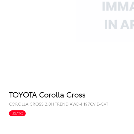
TOYOTA Corolla Cross
COROLLA CROSS 2.0H TREND AWD-I 197CV E-CVT
USATO
FULL HYBRID