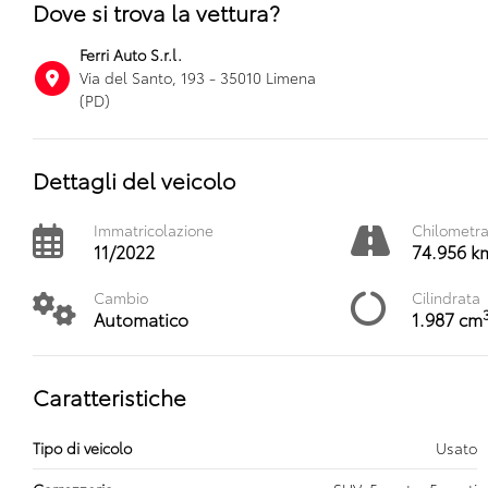
Dove si trova la vettura?
Ferri Auto S.r.l.
Via del Santo, 193 - 35010 Limena
(PD)
Dettagli del veicolo
Immatricolazione
Chilometr
11/2022
74.956 k
Cambio
Cilindrata
Automatico
1.987 cm
Caratteristiche
Tipo di veicolo
Usato