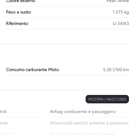
Colore esterno
Pearl White
Peso a vuoto
1.575 kg
Riferimento
U-34163
Consumo carburante Misto
5,30 l/100 km
MOSTRA / NASCONDI
trol
Airbag conducente e passeggero
ente
Alzacristalli elettrici anteriori e posteriori
i corsia
Bagagliaio apribile elettricamente