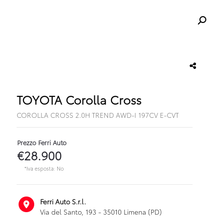
TOYOTA Corolla Cross
COROLLA CROSS 2.0H TREND AWD-I 197CV E-CVT
Prezzo Ferri Auto
€28.900
*Iva esposta: No
Ferri Auto S.r.l.
Via del Santo, 193 - 35010 Limena (PD)