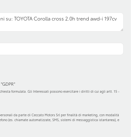
ore
Tetto panoramico
Vetri oscurati
nale
 "GDPR"
hiesta formulata. Gli Interessati possono esercitare i diritti di cui agli artt. 15 -
personali da parte di Ceccato Motors Srl per finalità di marketing, con modalità
elefono (es. chiamate automatizzate, SMS, sistemi di messaggistica istantanea), e