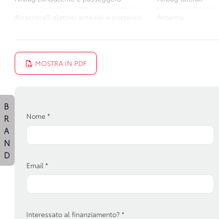
Alzacristalli elettrici anteriori e posteriori
Antenna
Avviso del cambio di corsia
Bracciolo anteriore
Cambio automatico
Cerchi in lega
MOSTRA IN PDF
Cinture di sicurezza
Computer di bordo
Controllo della trazione
Display multifunzio
B
Fari con accensione automatica
Fendinebbia anterio
Nome
*
R
Freno di stazionamento elettrico
Garanzie
A
N
Impianto audio con touchscreen
Interni in tessuto
D
Email
*
Paraurti in tinta
Partenza in salita as
Portaoggetti aggiuntivi
Presa 12v aggiuntiv
Riconoscimento segnali stradali
Ruotino di scorta
Interessato al finanziamento?
*