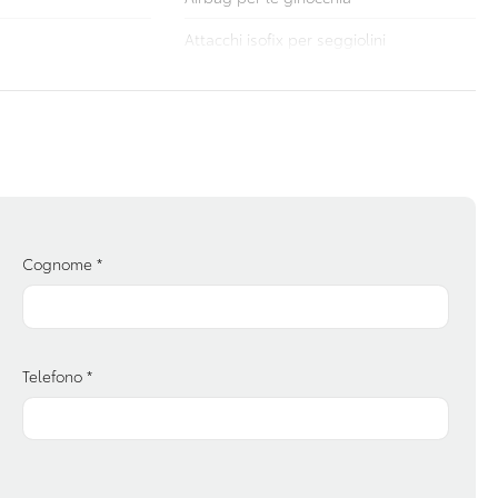
Attacchi isofix per seggiolini
Bracciolo posteriore
Chiusura centralizzata
Console centrale multifunzione
ne
Fari a led
ri
Freni a disco autoventilanti
Cognome
*
Illuminazione bagagliaio
Pacchetto sicurezza
Telefono
*
sistita
Pomello del cambio in pelle
a
Retrovisore interno anabbagliante
Sedile riscaldato lato guidatore