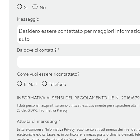
Sensori di pioggia
Servosterzo
Si
No
Messaggio
Sistema di guida assistita
Sistema di riconos
guidatore
Supporto lombare
Telecamera posteri
Da dove ci contatti?
*
Volante multifunzionale
Volante regolabile
Come vuoi essere ricontattato?
E-Mail
Telefono
INFORMATIVA AI SENSI DEL REGOLAMENTO UE N. 2016/679
I dati personali acquisiti saranno utilizzati esclusivamente per rispondere alla ric
23 del GDPR.
Informativa Privacy
.
Attività di marketing
*
Letta e compresa l’
Informativa Privacy
, acconsento al trattamento dei miei dati 
elettroniche e/o cartacee, e, in particolare, a mezzo posta ordinaria o email, t
qualsiasi altro canale informatico (es. siti web, mobile app).