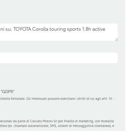
Sistema di assistenza al mantenimento
della corsia
cimento stanchezza
Specchietti retrovisori elettrici
ore
Volante in pelle
 "GDPR"
hiesta formulata. Gli Interessati possono esercitare i diritti di cui agli artt. 15 -
personali da parte di Ceccato Motors Srl per finalità di marketing, con modalità
elefono (es. chiamate automatizzate, SMS, sistemi di messaggistica istantanea), e