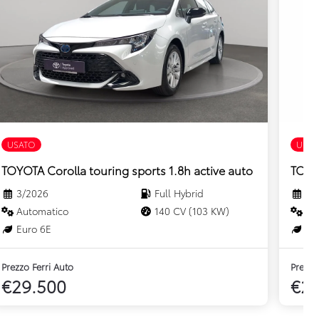
USATO
USAT
TOYOTA Corolla touring sports 1.8h active auto
TOYOT
3/2026
Full Hybrid
3/
Automatico
140 CV (103 KW)
Au
Euro 6E
Eur
Prezzo Ferri Auto
Prezzo
€29.500
€29