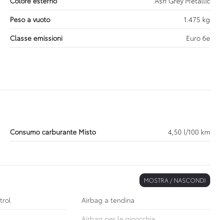
Colore esterno
Ash Grey Metallic
Peso a vuoto
1.475 kg
Classe emissioni
Euro 6e
Consumo carburante Misto
4,50 l/100 km
MOSTRA / NASCONDI
trol
Airbag a tendina
Airbag per le ginocchia