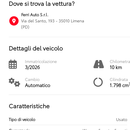
Dove si trova la vettura?
Ferri Auto S.r.l.
Via del Santo, 193 - 35010 Limena
(PD)
Dettagli del veicolo
Immatricolazione
Chilometr
3/2026
10 km
Cambio
Cilindrata
Automatico
1.798 cm
Caratteristiche
Tipo di veicolo
Usato