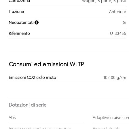
Carrozzeria
Wagon, 5 porte, 5 posti
Trazione
Anteriore
Neopatentati
Si
Riferimento
U-33456
Consumi ed emissioni WLTP
Emissioni CO2 ciclo misto
102,00 g/km
Dotazioni di serie
Abs
Adaptive cruise con
Airbag conducente e passeggero
Airbag laterali