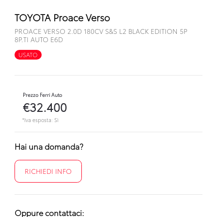
TOYOTA Proace Verso
PROACE VERSO 2.0D 180CV S&S L2 BLACK EDITION 5P
8P.TI AUTO E6D
USATO
Prezzo Ferri Auto
€32.400
*Iva esposta: Sì
Hai una domanda?
RICHIEDI INFO
Oppure contattaci: