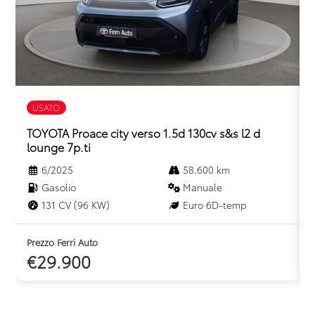
Winter pack
USATO
TOYOTA Proace city verso 1.5d 130cv s&s l2 d
lounge 7p.ti
6/2025
58.600 km
Gasolio
Manuale
131 CV (96 KW)
Euro 6D-temp
Prezzo Ferri Auto
P
€29.900