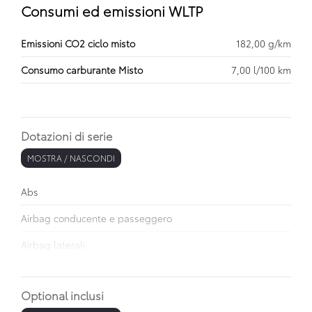
Consumi ed emissioni WLTP
Emissioni CO2 ciclo misto
182,00 g/km
Consumo carburante Misto
7,00 l/100 km
Dotazioni di serie
MOSTRA / NASCONDI
Abs
Airbag conducente e passeggero
Airbag laterali
Alzacristalli elettrici
Optional inclusi
Antifurto