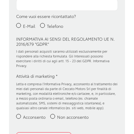
Predisposizioni
Finiture interne arancioni e cromo satinate
Come vuoi essere ricontattato?
Presa 12v aggiuntiva
Firma luminosa y-shape a led
E-Mail
Telefono
Regolatore di velocità - cruise control
Ganci isofix
INFORMATIVA AI SENSI DEL REGOLAMENTO UE N.
2016/679 "GDPR"
Retrovisore interno anabbagliante
Hsa
I dati personali acquisiti saranno utilizzati esclusivamente per
Ruota di scorta
Kit di riparazione pneumatici
rispondere alla richiesta formulata. Gli Interessati possono
esercitare i diritti di cui agli artt. 15 - 23 del GDPR.
Informativa
Privacy
.
Sedili abbattibili
Limitatore di velocità
Attività di marketing
*
Sedili anteriori regolabili
Maniglie portiere esterne in tinta carrozzeria
Letta e compresa l’
Informativa Privacy
, acconsento al trattamento dei
miei dati personali da parte di Ceccato Motors Srl per finalità di
Sensori di pioggia
Media display (schermo 8, prese aux/ usb, bluetooth e
marketing, con modalità elettroniche e/o cartacee, e, in particolare,
smartphone replication con cavo)
a mezzo posta ordinaria o email, telefono (es. chiamate
Sensori parcheggio posteriori
automatizzate, SMS, sistemi di messaggistica istantanea), e
Panchetta ribaltabile e frazionabile 1/3-2/3
qualsiasi altro canale informatico (es. siti web, mobile app).
Servosterzo
Acconsento
Non acconsento
Paraurti in tinta carrozzeria
Sistema di navigazione + touchscreen
Porte usb