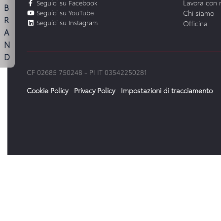
Lavora con 
Seguici su Facebook
B
Seguici su YouTube
Chi siamo
R
Seguici su Instagram
Officina
A
N
D
CF 02685 750248 -
PI IT 03542250281
Cookie Policy
Privacy Policy
Impostazioni di tracciamento