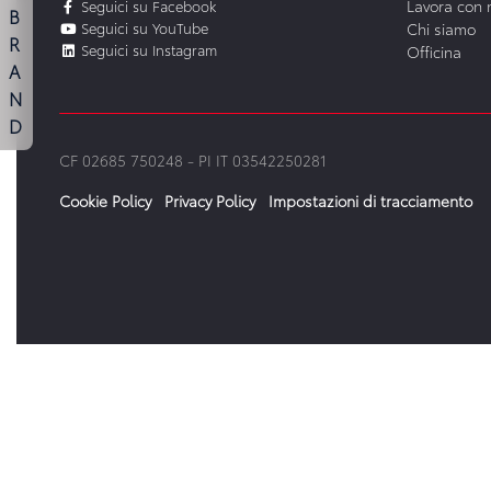
Lavora con 
Seguici su Facebook
B
Seguici su YouTube
Chi siamo
R
Seguici su Instagram
Officina
A
N
D
CF 02685 750248 -
PI IT 03542250281
Cookie Policy
Privacy Policy
Impostazioni di tracciamento