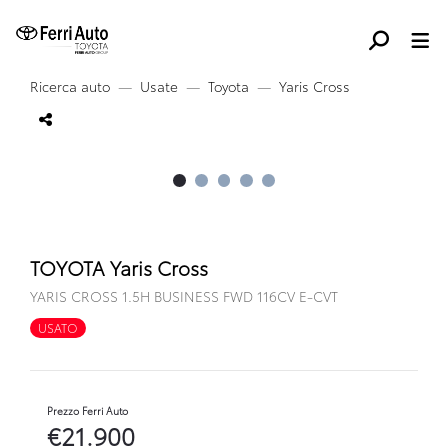
Ricerca auto
Usate
Toyota
Yaris Cross
TOYOTA Yaris Cross
YARIS CROSS 1.5H BUSINESS FWD 116CV E-CVT
USATO
FULL HYBRID
Prezzo Ferri Auto
€21.900