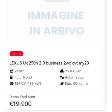
Volante regolabile
USATO
LEXUS Ux 250h 2.0 business 2wd cvt my20
2/2021
75.831 km
Full Hybrid
Automatico
184 CV (135 KW)
Euro 6D-temp
Prezzo Ferri Auto
P
€19.900