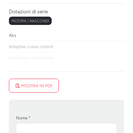
Dotazioni di serie
MOSTRA / NASCONDI
Abs
Adaptive cruise control
Airbag lato conducente
Alzacristalli elettrici anteriori e posteriori
Attacchi isofix per seggiolini
MOSTRA IN PDF
Bracciolo anteriore
Cassetto portaoggetti
Cerchi in lega
Nome
*
Chiusura centralizzata