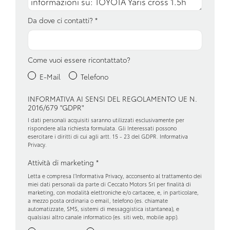
Freno di stazionamento elettrico
Da dove ci contatti?
*
Garanzie
Impianto audio con touchscreen
Come vuoi essere ricontattato?
Interni in tessuto
E-Mail
Telefono
Maniglie esterne in tinta
INFORMATIVA AI SENSI DEL REGOLAMENTO UE N.
2016/679 "GDPR"
Pacchetto sicurezza
I dati personali acquisiti saranno utilizzati esclusivamente per
Partenza in salita assistita
rispondere alla richiesta formulata. Gli Interessati possono
esercitare i diritti di cui agli artt. 15 - 23 del GDPR.
Informativa
Privacy
.
Personalizzazioni linea e stile
Attività di marketing
*
Riconoscimento segnali stradali
Letta e compresa l’
Informativa Privacy
, acconsento al trattamento dei
miei dati personali da parte di Ceccato Motors Srl per finalità di
Ruotino di scorta
marketing, con modalità elettroniche e/o cartacee, e, in particolare,
a mezzo posta ordinaria o email, telefono (es. chiamate
Sedili abbattibili
automatizzate, SMS, sistemi di messaggistica istantanea), e
qualsiasi altro canale informatico (es. siti web, mobile app).
Sensori di parcheggio anterori e posteriori