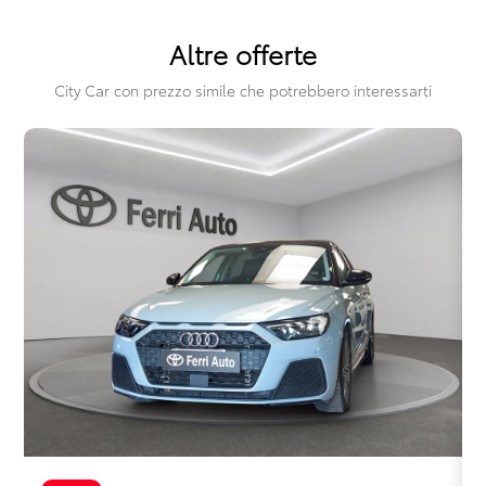
Sistema di chiamata d'emergenza
Altre offerte
Sistema di frenata anti collisione
City Car con prezzo simile che potrebbero interessarti
Sistema di guida assistita
Sistema di riconoscimento stanchezza guidatore
Specchietti retrovisori elettrici e riscaldabili
Spoiler posteriore
Telecamera posteriore
Vetri oscurati
Volante in pelle
Volante multifunzionale
Volante regolabile