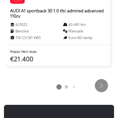
USATO
AUDI A1 sportback 30 1.0 tfsi admired advanced
110cv
6/2022
43.491 km
Benzina
Manuale
110 CV (81 KW)
Euro 6D-temp
Prezzo Ferri Auto
P
€21.400