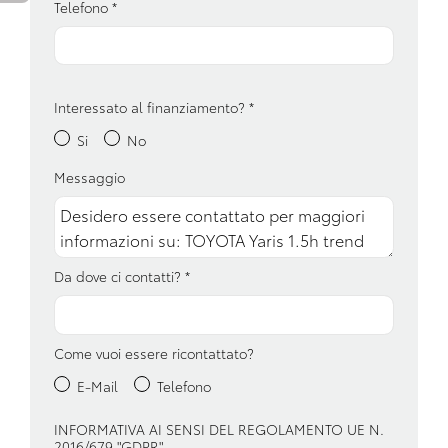
Telefono
*
Console centrale multifunzione
Controllo della trazione
Display multifunzione
Interessato al finanziamento?
*
Si
No
Fari a led
Messaggio
Fari con accensione automatica
Fari con accensione automatica + sensore pioggia
Fari posteriori a led
Da dove ci contatti?
*
Fendinebbia anteriori
Freno di stazionamento elettrico
Come vuoi essere ricontattato?
Garanzie
E-Mail
Telefono
Impianto audio con touchscreen
INFORMATIVA AI SENSI DEL REGOLAMENTO UE N.
2016/679 "GDPR"
Interni in tessuto