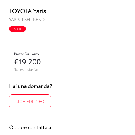
TOYOTA Yaris
YARIS 1.5H TREND
USATO
FULL HYBRID
Prezzo Ferri Auto
€19.200
*Iva esposta: No
Hai una domanda?
RICHIEDI INFO
Oppure contattaci: