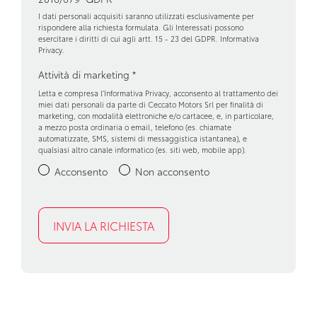
I dati personali acquisiti saranno utilizzati esclusivamente per
Kit riparazione pneumatici / tirefit
rispondere alla richiesta formulata. Gli Interessati possono
esercitare i diritti di cui agli artt. 15 - 23 del GDPR.
Informativa
Privacy
.
Luci di emergenza
Attività di marketing
*
Maniglie esterne in tinta
Letta e compresa l’
Informativa Privacy
, acconsento al trattamento dei
miei dati personali da parte di Ceccato Motors Srl per finalità di
Pacchetto sicurezza
marketing, con modalità elettroniche e/o cartacee, e, in particolare,
a mezzo posta ordinaria o email, telefono (es. chiamate
Partenza in salita assistita
automatizzate, SMS, sistemi di messaggistica istantanea), e
qualsiasi altro canale informatico (es. siti web, mobile app).
Personalizzazioni linea e stile
Acconsento
Non acconsento
Retrovisore interno anabbagliante
Riconoscimento segnali stradali
Sedili abbattibili
Sistema audio
Sistema di assistenza al mantenimento della corsia