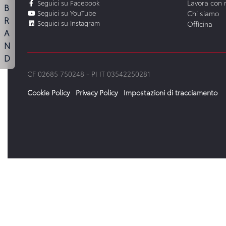
Lavora con 
Seguici su Facebook
B
Seguici su YouTube
Chi siamo
R
Seguici su Instagram
Officina
A
N
D
CF 02685 750248 -
PI IT 03542250281
Cookie Policy
Privacy Policy
Impostazioni di tracciamento