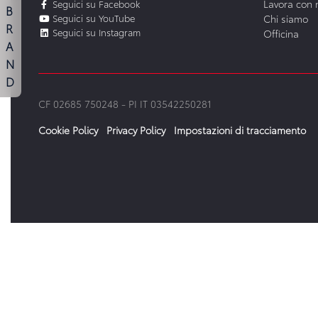
Lavora con 
Seguici su Facebook
B
Seguici su YouTube
Chi siamo
R
Seguici su Instagram
Officina
A
N
D
CF 02685 750248 -
PI IT 03542250281
Cookie Policy
Privacy Policy
Impostazioni di tracciamento