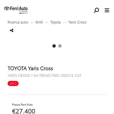
Ricerca auto
Km0
Toyota
Yaris Cross
TOYOTA Yaris Cross
YARIS CROSS 1.5H TREND FWD 130CV E-CVT
KM 0
FULL HYBRID
Prezzo Ferri Auto
€27.400