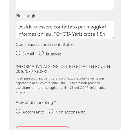
Freno di stazionamento elettrico
Garanzie
Messaggio
Illuminazione abitacolo
Impianto audio con touchscreen
Come vuoi essere ricontattato?
Interni in tessuto
E-Mail
Telefono
Kit riparazione pneumatici / tirefit
INFORMATIVA AI SENSI DEL REGOLAMENTO UE N.
Luci di emergenza
2016/679 "GDPR"
Maniglie esterne in tinta
I dati personali acquisiti saranno utilizzati esclusivamente per
rispondere alla richiesta formulata. Gli Interessati possono
esercitare i diritti di cui agli artt. 15 - 23 del GDPR.
Informativa
Pacchetto sicurezza
Privacy
.
Partenza in salita assistita
Attività di marketing
*
Personalizzazioni linea e stile
Acconsento
Non acconsento
Retrovisore interno anabbagliante