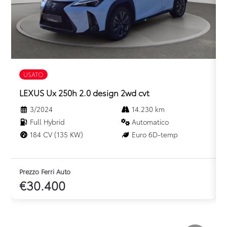
Volante in pelle
Volante multifunzionale
Volante regolabile
USATO
LEXUS Ux 250h 2.0 design 2wd cvt
3/2024
14.230 km
Full Hybrid
Automatico
184 CV (135 KW)
Euro 6D-temp
Prezzo Ferri Auto
P
€30.400