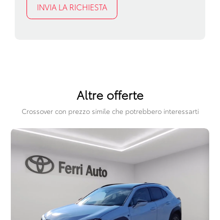
Riconoscimento segnali stradali
Sedili abbattibili
Sistema audio
Sistema di apertura keyless
Sistema di assistenza al mantenimento della corsia
Altre offerte
Sistema di chiamata d'emergenza
Crossover con prezzo simile che potrebbero interessarti
Sistema di frenata anti collisione
Sistema di riconoscimento stanchezza guidatore
Specchietti retrovisori elettrici e riscaldabili
Spoiler posteriore
Telecamera posteriore
Vetri oscurati