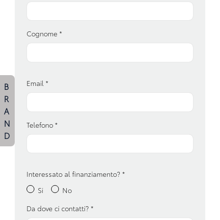
Chiusura centralizzata
Cognome
*
Cinture di sicurezza
Climatizzatore automatico
Console centrale multifunzione
Email
*
B
Controllo della trazione
R
Display multifunzione
A
N
Telefono
*
Fari a led
D
Fari con accensione automatica
Fari con accensione automatica + sensore pioggia
Interessato al finanziamento?
*
Fari posteriori a led
Si
No
Fendinebbia anteriori
Da dove ci contatti?
*