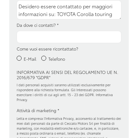
Fari a led
Fari con accensione automatica
Da dove ci contatti?
*
Fendinebbia anteriori
Freni a disco autoventilanti
Come vuoi essere ricontattato?
Freno di stazionamento elettrico
E-Mail
Telefono
Garanzie
INFORMATIVA AI SENSI DEL REGOLAMENTO UE N.
2016/679 "GDPR"
Illuminazione bagagliaio
I dati personali acquisiti saranno utilizzati esclusivamente per
Impianto audio con touchscreen
rispondere alla richiesta formulata. Gli Interessati possono
esercitare i diritti di cui agli artt. 15 - 23 del GDPR.
Informativa
Privacy
.
Interni in tessuto
Attività di marketing
*
Pacchetto sicurezza
Letta e compresa l’
Informativa Privacy
, acconsento al trattamento dei
miei dati personali da parte di Ceccato Motors Srl per finalità di
Paraurti in tinta
marketing, con modalità elettroniche e/o cartacee, e, in particolare,
a mezzo posta ordinaria o email, telefono (es. chiamate
Partenza in salita assistita