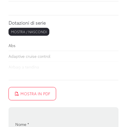
Dotazioni di serie
MOSTRA / NASCONDI
Abs
Adaptive cruise control
Airbag a tendina
Airbag conducente e passeggero
Airbag laterali
MOSTRA IN PDF
Airbag per le ginocchia
Alzacristalli elettrici anteriori e posteriori
Antenna
Nome
*