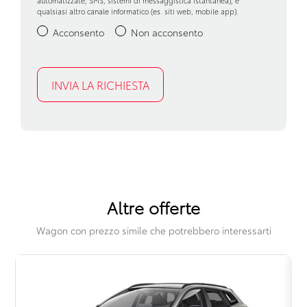
automatizzate, SMS, sistemi di messaggistica istantanea), e
qualsiasi altro canale informatico (es. siti web, mobile app).
Pomello del cambio in pelle
Acconsento
Non acconsento
Portaoggetti aggiuntivi
Presa 12v aggiuntiva
Retrovisore interno anabbagliante
Riconoscimento segnali stradali
Ruotino di scorta
Sedile riscaldato lato guidatore
Altre offerte
Sensori di pioggia
Wagon con prezzo simile che potrebbero interessarti
Servosterzo
Sistema di assistenza al mantenimento della corsia
Sistema di guida assistita