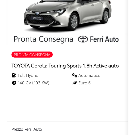
Sistema di riconoscimento stanchezza guidatore
Specchietti retrovisori elettrici
Supporto lombare
Telecamera posteriore
Volante in pelle
PRONTA CONSEGNA
Volante multifunzionale
TOYOTA Corolla Touring Sports 1.8h Active auto
Volante regolabile
Full Hybrid
Automatico
140 CV (103 KW)
Euro 6
Prezzo Ferri Auto
P