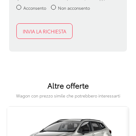
Pomello del cambio in pelle
Acconsento
Non acconsento
Portaoggetti aggiuntivi
Presa 12v aggiuntiva
Retrovisore interno anabbagliante
Riconoscimento segnali stradali
Ruotino di scorta
Sedile riscaldato lato guidatore
Altre offerte
Sensori di pioggia
Wagon con prezzo simile che potrebbero interessarti
Servosterzo
Sistema di assistenza al mantenimento della corsia
Sistema di guida assistita
Sistema di riconoscimento stanchezza guidatore