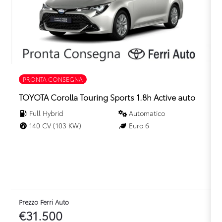
Specchietti retrovisori elettrici
Supporto lombare
Telecamera posteriore
Volante in pelle
PRONTA CONSEGNA
Volante multifunzionale
TOYOTA Corolla Touring Sports 1.8h Active auto
Volante regolabile
Full Hybrid
Automatico
140 CV (103 KW)
Euro 6
Prezzo Ferri Auto
P
€31.500