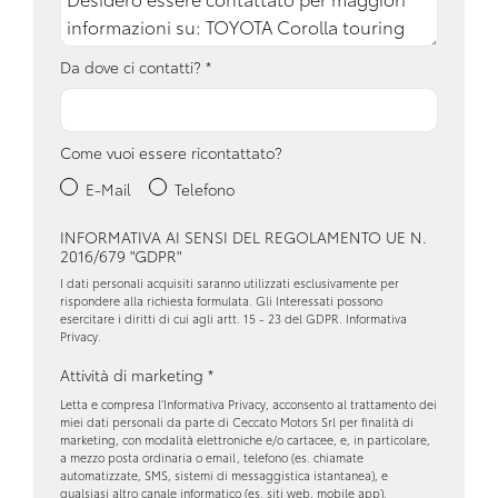
Fari a led
Fari con accensione automatica
Da dove ci contatti?
*
Fendinebbia anteriori
Freni a disco autoventilanti
Come vuoi essere ricontattato?
Freno di stazionamento elettrico
E-Mail
Telefono
Garanzie
INFORMATIVA AI SENSI DEL REGOLAMENTO UE N.
2016/679 "GDPR"
Illuminazione bagagliaio
I dati personali acquisiti saranno utilizzati esclusivamente per
Impianto audio con touchscreen
rispondere alla richiesta formulata. Gli Interessati possono
esercitare i diritti di cui agli artt. 15 - 23 del GDPR.
Informativa
Privacy
.
Interni in tessuto
Attività di marketing
*
Pacchetto sicurezza
Letta e compresa l’
Informativa Privacy
, acconsento al trattamento dei
miei dati personali da parte di Ceccato Motors Srl per finalità di
Paraurti in tinta
marketing, con modalità elettroniche e/o cartacee, e, in particolare,
a mezzo posta ordinaria o email, telefono (es. chiamate
Partenza in salita assistita
automatizzate, SMS, sistemi di messaggistica istantanea), e
qualsiasi altro canale informatico (es. siti web, mobile app).