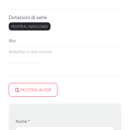
Dotazioni di serie
MOSTRA / NASCONDI
Abs
Adaptive cruise control
Airbag a tendina
Airbag conducente e passeggero
Airbag laterali
MOSTRA IN PDF
Airbag per le ginocchia
Alzacristalli elettrici anteriori e posteriori
Antenna
Nome
*
Attacchi isofix per seggiolini