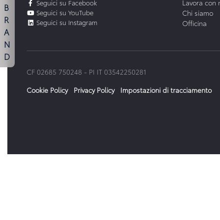
Lavora con 
Seguici su Facebook
B
Seguici su YouTube
Chi siamo
R
Seguici su Instagram
Officina
A
N
D
CF 02685 750248 -
PI IT 03542250281
Cookie Policy
Privacy Policy
Impostazioni di tracciamento