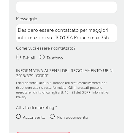
Portaoggetti aggiuntivi
Presa 12v aggiuntiva
Messaggio
Presa 230v
Ruota di scorta
Come vuoi essere ricontattato?
Sedili anteriori regolabili
E-Mail
Telefono
Sensori di pioggia
INFORMATIVA AI SENSI DEL REGOLAMENTO UE N.
Sensori parch post + retrocamera
2016/679 "GDPR"
Sistema di chiamata d'emergenza
I dati personali acquisiti saranno utilizzati esclusivamente per
rispondere alla richiesta formulata. Gli Interessati possono
esercitare i diritti di cui agli artt. 15 - 23 del GDPR.
Informativa
Sistema di ricarica wireless per smartphone
Privacy
.
Sospensioni
Attività di marketing
*
Specchietti retrovisori elettrici e riscaldabili
Acconsento
Non acconsento
Tavolino