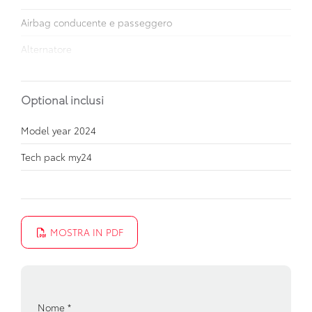
Airbag conducente e passeggero
Alternatore
Alzacristalli elettrici
Optional inclusi
Attacchi isofix per seggiolini
Batteria
Model year 2024
Blind spot assistenza rilevamento angolo cieco
Tech pack my24
Cassetto portaoggetti
Chiavi e telecomandi
MOSTRA IN PDF
Chiusura centralizzata
Cinture di sicurezza
Climatizzatore automatico
Nome
*