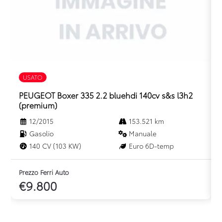
USATO
PEUGEOT Boxer 335 2.2 bluehdi 140cv s&s l3h2
(premium)
12/2015
153.521 km
Gasolio
Manuale
140 CV (103 KW)
Euro 6D-temp
Prezzo Ferri Auto
P
€9.800