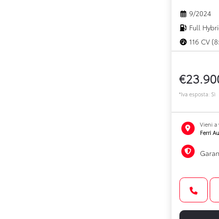
9/2024
Full Hybr
116 CV (8
€23.90
*Iva esposta: Sì
Vieni a
Ferri Au
Garan