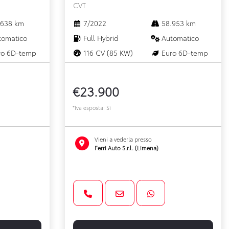
CVT
638 km
7/2022
58.953 km
omatico
Full Hybrid
Automatico
o 6D-temp
116 CV (85 KW)
Euro 6D-temp
€23.900
*Iva esposta: Sì
Vieni a vederla presso
Ferri Auto S.r.l. (Limena)