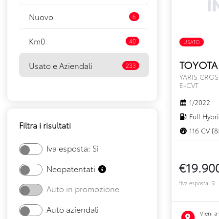
Nuovo
6
Km0
40
USATO
TOYOTA 
Usato e Aziendali
233
YARIS CROS
E-CVT
1/2022
Full Hybr
Filtra i risultati
116 CV (8
Iva esposta: Sì
€19.90
Neopatentati
*Iva esposta: Sì
Auto in promozione
Auto aziendali
Vieni a