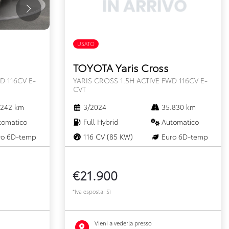
USATO
FULL HYBRID
TOYOTA Yaris Cross
D 116CV E-
YARIS CROSS 1.5H ACTIVE FWD 116CV E-
CVT
242 km
3/2024
35.830 km
omatico
Full Hybrid
Automatico
o 6D-temp
116 CV (85 KW)
Euro 6D-temp
€21.900
*Iva esposta: Sì
Vieni a vederla presso