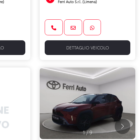
re)
Ferri Auto S.r.l. (Limena)
LO
DETTAGLIO VEICOLO
1
/
9