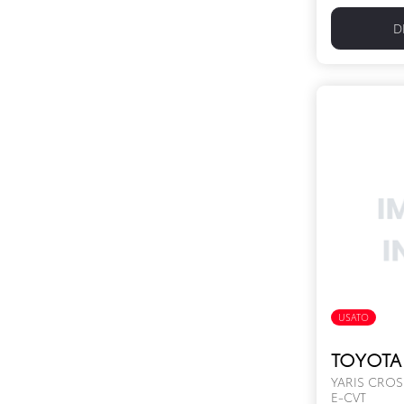
D
USATO
TOYOTA 
YARIS CROS
E-CVT