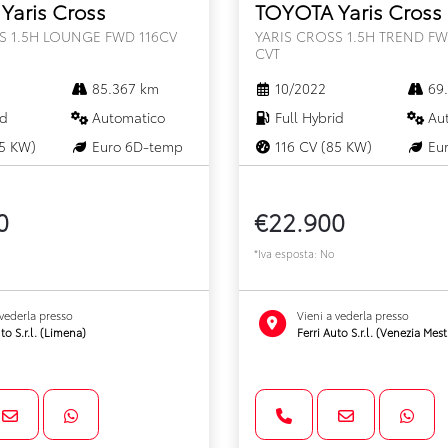
Yaris Cross
TOYOTA Yaris Cross
S 1.5H LOUNGE FWD 116CV
YARIS CROSS 1.5H TREND FW
CVT
85.367 km
10/2022
69.
id
Automatico
Full Hybrid
Aut
5 KW)
Euro 6D-temp
116 CV (85 KW)
Eur
0
€22.900
*Iva esposta: No
 vederla presso
Vieni a vederla presso
to S.r.l. (Limena)
Ferri Auto S.r.l. (Venezia Mest