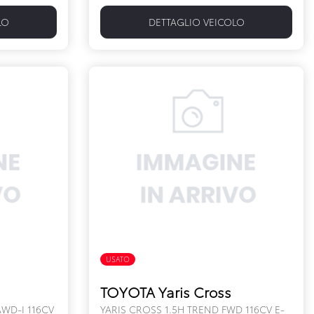
LO
DETTAGLIO VEICOLO
USATO
FULL HYBRID
TOYOTA Yaris Cross
WD-I 116CV
YARIS CROSS 1.5H TREND FWD 116CV E-