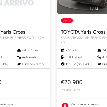
1
/
14
FULL HYBRID
USATO
FULL HYBRID
Yaris Cross
TOYOTA Yaris Cross
S 1.5H BUSINESS FWD 116CV
YARIS CROSS 1.5H TREND FW
CVT
49.384 km
9/2021
74.
id
Automatico
Full Hybrid
Aut
5 KW)
Euro 6D-temp
116 CV (85 KW)
Eur
0
€20.900
*Iva esposta: No
 vederla presso
Vieni a vederla presso