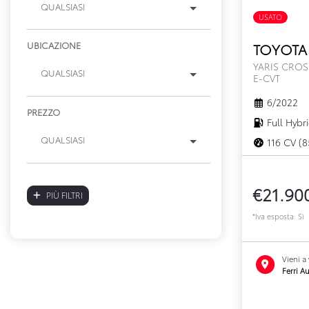
QUALSIASI
USATO
UBICAZIONE
TOYOTA 
YARIS CROS
QUALSIASI
E-CVT
6/2022
PREZZO
Full Hybr
QUALSIASI
116 CV (8
€21.90
PIÙ FILTRI
*Iva esposta: Sì
Vieni a
Ferri Au