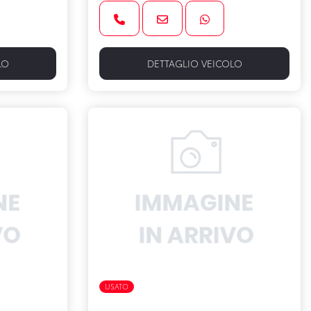
LO
DETTAGLIO VEICOLO
USATO
FULL HYBRID