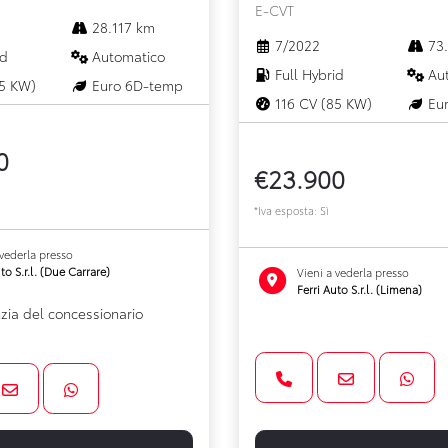
E-CVT
28.117 km
7/2022
73.
id
Automatico
Full Hybrid
Aut
5 KW)
Euro 6D-temp
116 CV (85 KW)
Eur
0
€23.900
*Iva esposta: Sì
 vederla presso
to S.r.l. (Due Carrare)
Vieni a vederla presso
Ferri Auto S.r.l. (Limena)
zia del concessionario