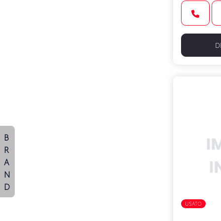
D
B
R
A
N
D
USATO