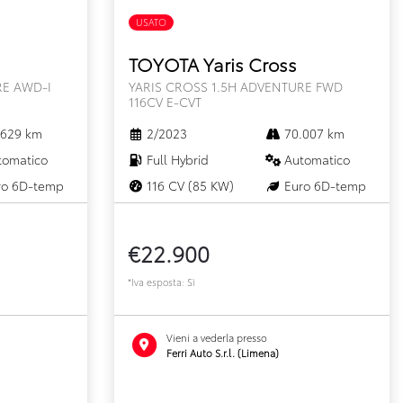
USATO
FULL HYBRID
TOYOTA Yaris Cross
RE AWD-I
YARIS CROSS 1.5H ADVENTURE FWD
116CV E-CVT
629 km
2/2023
70.007 km
omatico
Full Hybrid
Automatico
o 6D-temp
116 CV (85 KW)
Euro 6D-temp
€22.900
*Iva esposta: Sì
Vieni a vederla presso
Ferri Auto S.r.l. (Limena)