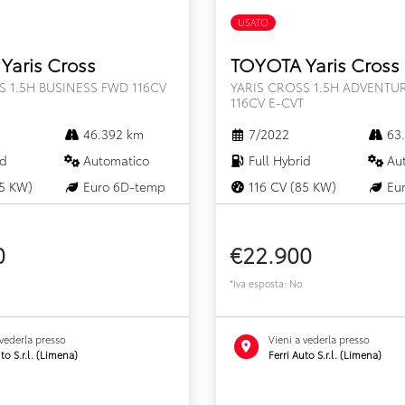
FULL HYBRID
USATO
FULL HYBRID
Yaris Cross
TOYOTA Yaris Cross
S 1.5H BUSINESS FWD 116CV
YARIS CROSS 1.5H ADVENTU
116CV E-CVT
46.392 km
7/2022
63.
id
Automatico
Full Hybrid
Aut
5 KW)
Euro 6D-temp
116 CV (85 KW)
Eur
0
€22.900
*Iva esposta: No
 vederla presso
Vieni a vederla presso
to S.r.l. (Limena)
Ferri Auto S.r.l. (Limena)