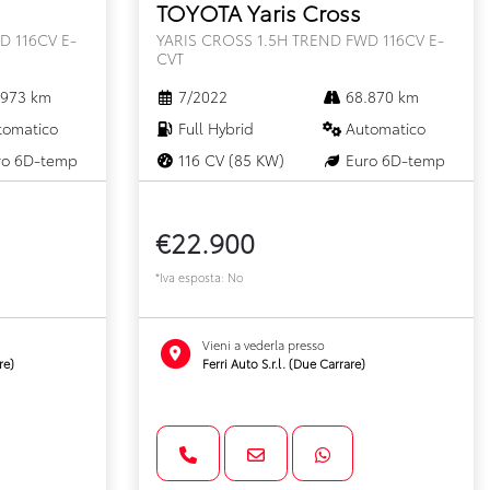
TOYOTA Yaris Cross
D 116CV E-
YARIS CROSS 1.5H TREND FWD 116CV E-
CVT
973 km
7/2022
68.870 km
omatico
Full Hybrid
Automatico
o 6D-temp
116 CV (85 KW)
Euro 6D-temp
€22.900
*Iva esposta: No
Vieni a vederla presso
re)
Ferri Auto S.r.l. (Due Carrare)