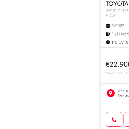
TOYOTA 
YARIS CROS
E-CVT
6/2022
Full Hybr
116 CV (8
€22.90
*Iva esposta: No
Vieni a
Ferri Au